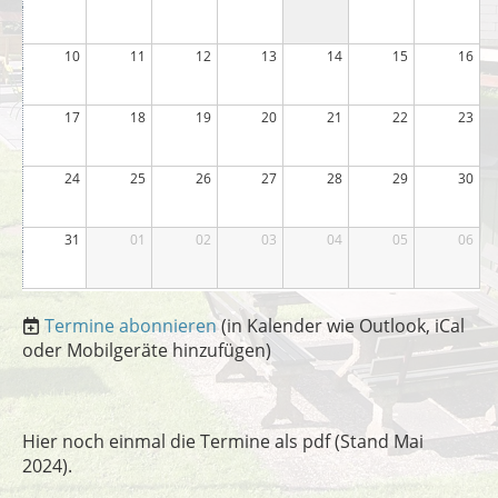
10
11
12
13
14
15
16
17
18
19
20
21
22
23
24
25
26
27
28
29
30
31
01
02
03
04
05
06
Termine abonnieren
(in Kalender wie Outlook, iCal
oder Mobilgeräte hinzufügen)
Hier noch einmal die Termine als pdf (Stand Mai
2024).