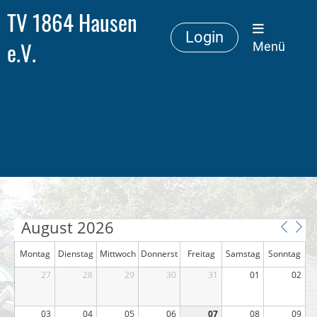
TV 1864 Hausen
Login
e.V.
Menü
August 2026
Montag
Dienstag
Mittwoch
Donnerst
Freitag
Samstag
Sonntag
27
28
29
ag
30
31
01
02
03
04
05
06
07
08
09