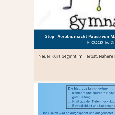
Step - Aerobic macht Pause von M
04.05.2025
, Jost Si
Neuer Kurs beginnt im Herbst. Nähere I